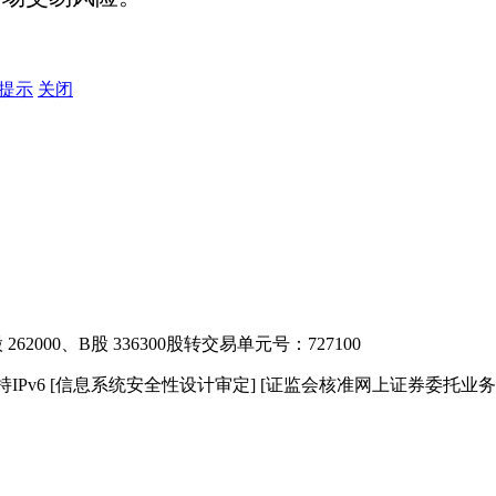
险提示
关闭
2000、B股 336300
股转交易单元号：727100
IPv6
[信息系统安全性设计审定]
[证监会核准网上证券委托业务