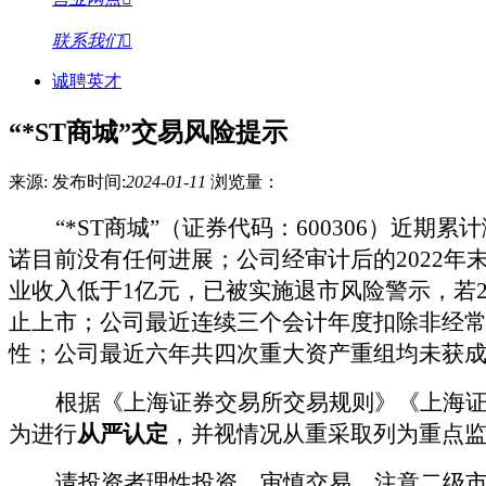
联系我们
诚聘英才
“*ST商城”交易风险提示
来源:
发布时间:
2024-01-11
浏览量：
“*ST商城”（
证券代码：
600306）近
诺目前没有任何进展；公司经审计后的2022
业收入低于1亿元，已被实施退市风险警示，若2
止上市；公司最近连续三个会计年度扣除非经
性；公司最近六年共四次重大资产重组均未获
根据《上海证券交易所交易规则》《上海
为
进行
从严认定
，并视情况从重采取列为重点
请投资者理性投资，
审慎交易，
注意二级