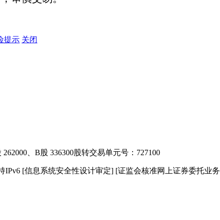
险提示
关闭
2000、B股 336300
股转交易单元号：727100
IPv6
[信息系统安全性设计审定]
[证监会核准网上证券委托业务