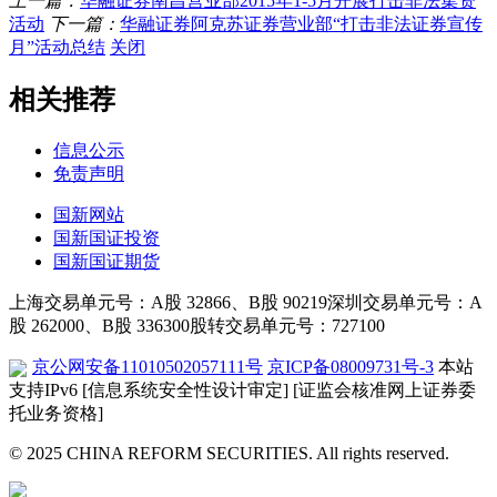
上一篇：
华融证券南昌营业部2015年1-5月开展打击非法集资
活动
下一篇：
华融证券阿克苏证券营业部“打击非法证券宣传
月”活动总结
关闭
相关推荐
信息公示
免责声明
国新网站
国新国证投资
国新国证期货
上海交易单元号：A股 32866、B股 90219
深圳交易单元号：A
股 262000、B股 336300
股转交易单元号：727100
京公网安备11010502057111号
京ICP备08009731号-3
本站
支持IPv6
[信息系统安全性设计审定]
[证监会核准网上证券委
托业务资格]
© 2025 CHINA REFORM SECURITIES. All rights reserved.