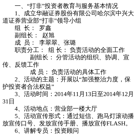
一、“打非”投资者教育与服务基本情况
1
、成立华融证券股份有限公司哈尔滨中兴大
道证券营业部“打非”领导小组
组
长：
罗鑫
副组长：
赵旭
成
员：
李翠翠、张璐
职责分工： 组
长： 负责活动的全面工作
副组长： 分管活动的组织、协调、宣
传、反馈工作
成
员： 负责活动的具体工作
2
、活动的主题：开展以“加强整治力度，保
护投资者合法权益”
3
、活动时间：
2014
年
11
月
13
日至
2014
年
12
月
31
日
4
、活动地点：营业部一楼大厅
5
、活动宣传形式：通过短信、跑马灯滚动播
放宣传口号、发放宣传手册、播放宣传
FLASH
。
6
、讲解专员：投资顾问