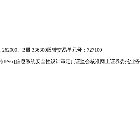
2000、B股 336300
股转交易单元号：727100
IPv6
[信息系统安全性设计审定]
[证监会核准网上证券委托业务