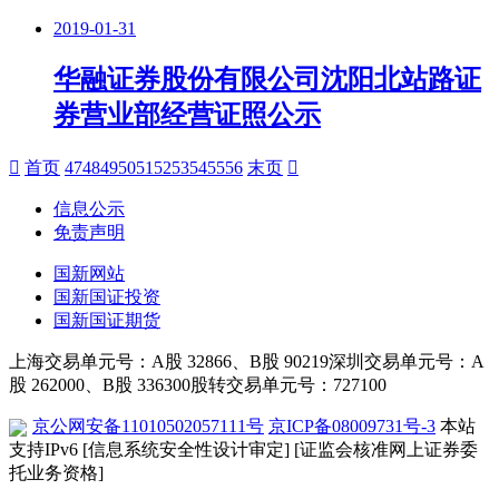
2019-01-31
华融证券股份有限公司沈阳北站路证
券营业部经营证照公示
首页
47
48
49
50
51
52
53
54
55
56
末页
信息公示
免责声明
国新网站
国新国证投资
国新国证期货
上海交易单元号：A股 32866、B股 90219
深圳交易单元号：A
股 262000、B股 336300
股转交易单元号：727100
京公网安备11010502057111号
京ICP备08009731号-3
本站
支持IPv6
[信息系统安全性设计审定]
[证监会核准网上证券委
托业务资格]