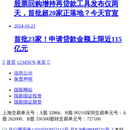
股票回购增持再贷款工具发布仅两
天，首批超20家正落地？今天官宣
2024-10-21
首批23家！申请贷款金额上限近115
亿元
首页
1
2
3
4
5
6
7
8
末页
信息公示
免责声明
国新网站
国新国证投资
国新国证期货
上海交易单元号：A股 32866、B股 90219
深圳交易单元号：A
股 262000、B股 336300
股转交易单元号：727100
京公网安备11010502057111号
京ICP备08009731号-3
本站