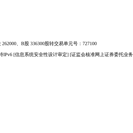
2000、B股 336300
股转交易单元号：727100
IPv6
[信息系统安全性设计审定]
[证监会核准网上证券委托业务