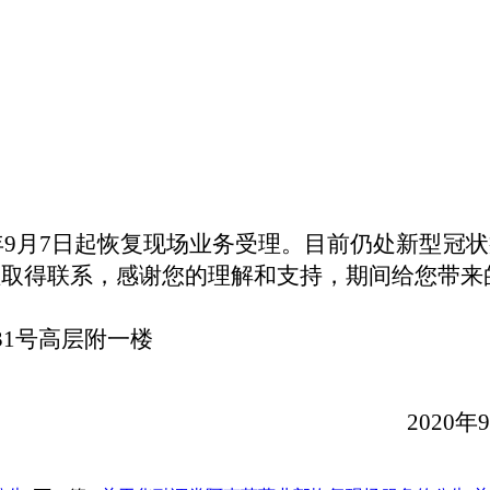
年
9
月
7
日起恢复现场业务受理
。目前仍处新型冠状
理取得联系，感谢您的理解和支持，期间给您带来
31
号高层附一楼
2020
年
9