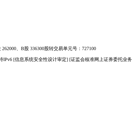
2000、B股 336300
股转交易单元号：727100
IPv6
[信息系统安全性设计审定]
[证监会核准网上证券委托业务