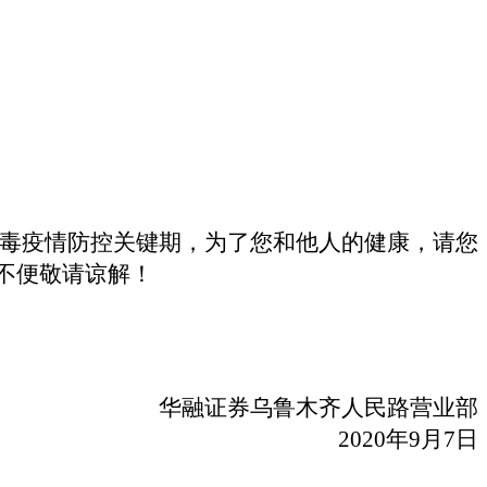
毒疫情防控关键期，为了您和他人的健康，请您
不便敬请谅解！
华融证券乌鲁木齐人民路营业部
2020
年
9
月
7
日