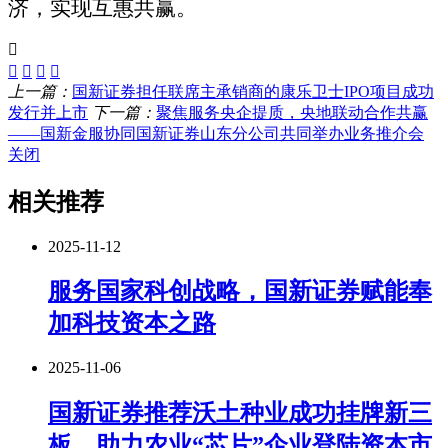
济，实现互惠共赢
。
上一篇：
国新证券担任联席主承销商的康乐卫士IPO项目成功
发行并上市
下一篇：
聚焦服务央企提质，央地联动合作共赢
——国新金服协同国新证券山东分公司共同举办业务推介会
关闭
相关推荐
2025-11-12
服务国家科创战略，国新证券赋能奉
加科技资本之路
2025-11-06
国新证券推荐沃土种业成功挂牌新三
板，助力农业“芯片”企业登陆资本市