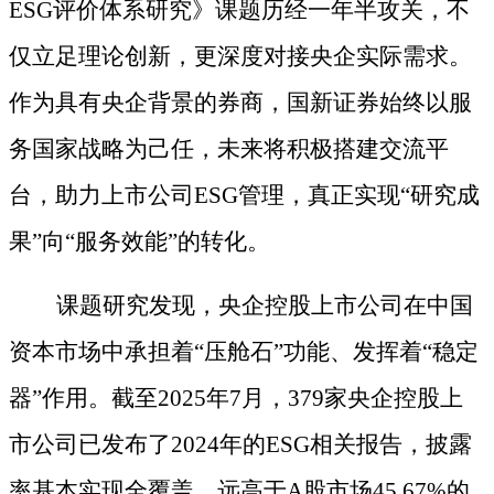
ESG评价体系研究》课题历经一年半攻关，不
仅立足理论创新，更深度对接央企实际需求。
作为具有
央企
背景的券商，国新证券始终以服
务国家战略为己任，未来
将积极
搭建交流平
台，助力
上市公司
ESG管理，真正实现“研究成
果”向“服务效能”的转化。
课题研究发现，央企控股上市公司在中国
资本市场中承担着
“压舱石”功能、发挥着“稳定
器”作用。
截至
2025年
7
月，
379家央企控股上
市公司已发布了2024年的ESG相关报告，披露
率
基本
实现
全覆盖
，远高于
A股市场45.67%的