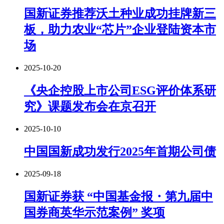
国新证券推荐沃土种业成功挂牌新三
板，助力农业“芯片”企业登陆资本市
场
2025-10-20
《央企控股上市公司ESG评价体系研
究》课题发布会在京召开
2025-10-10
中国国新成功发行2025年首期公司债
2025-09-18
国新证券获 “中国基金报・第九届中
国券商英华示范案例” 奖项