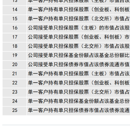
————
————
————
———
————
————