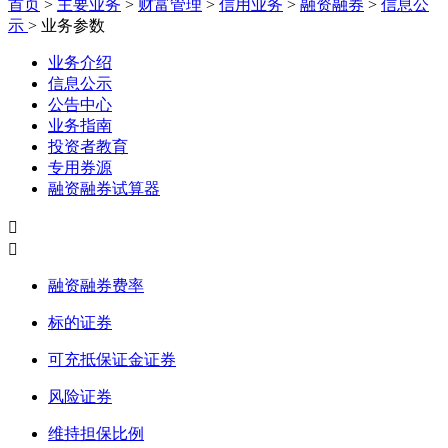
首页
>
主要业务
>
财富管理
>
信用业务
>
融资融券
>
信息公
示
>
业务参数
业务介绍
信息公示
公告中心
业务指南
投资者教育
专用券源
融资融券试算器
融资融券费率
标的证券
可充抵保证金证券
风险证券
维持担保比例