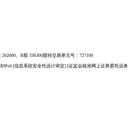
2000、B股 336300
股转交易单元号：727100
IPv6
[信息系统安全性设计审定]
[证监会核准网上证券委托业务