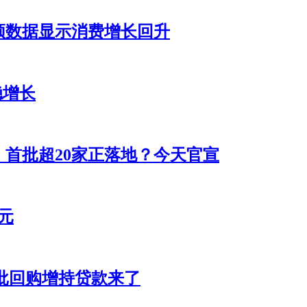
频数据显示消费增长回升
稳增长
首批超20家正落地？今天官宣
元
首批回购增持贷款来了