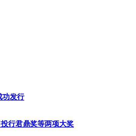
成功发行
销售投行君鼎奖等两项大奖