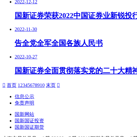
2022-12-12
国新证券荣获2022中国证券业新锐
2022-11-30
告全党全军全国各族人民书
2022-10-27
国新证券全面贯彻落实党的二十大精
首页
1
2
3
4
5
6
7
8
9
10
末页
信息公示
免责声明
国新网站
国新国证投资
国新国证期货